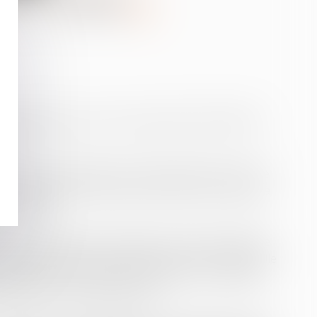
ce
COISY
riste stagiaire au sein du Cabinet GACHET-BARETY
6.
en Droit Social obtenu à l’Université de Paris X, elle
ée à l'Ecole de Formation du Barreau et travaille, à
du Cabinet.
ment du Cabinet, elle organise, encadre et effectue
âches administratives nécessaires à son activité. Elle
ueille les clients, prépare les dossiers, rédige les
 démarches au Palais de Justice.