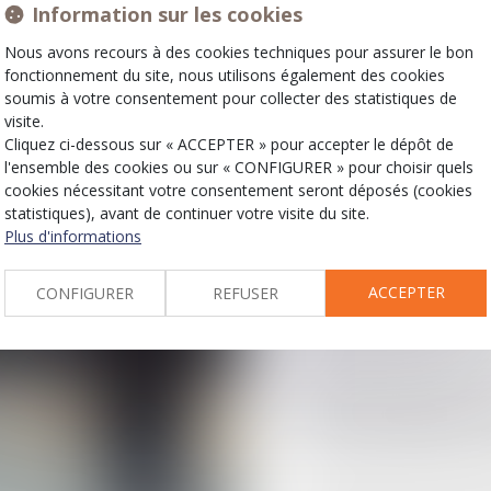
Clémen
Information sur les cookies
Juriste
Nous avons recours à des cookies techniques pour assurer le bon
fonctionnement du site, nous utilisons également des cookies
soumis à votre consentement pour collecter des statistiques de
Contacter
visite.
Cliquez ci-dessous sur « ACCEPTER » pour accepter le dépôt de
l'ensemble des cookies ou sur « CONFIGURER » pour choisir quels
Clémence COISY est ju
cookies nécessitant votre consentement seront déposés (cookies
statistiques), avant de continuer votre visite du site.
Avocats depuis juin 201
Plus d'informations
Titulaire d’un Master 2 
ACCEPTER
CONFIGURER
REFUSER
prépare l'examen d'entr
temps partiel, au sein 
Aguerrie au fonctionne
une grande partie des t
répond au téléphone, acc
courriers et assure les