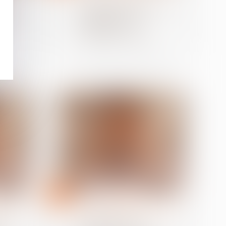
ce à
employeur qui distingue
tenir
changement et
ts
modification des
conditions de travail…
16
avr.
 travail
Relation individuelles au travail
tenu
Comportement