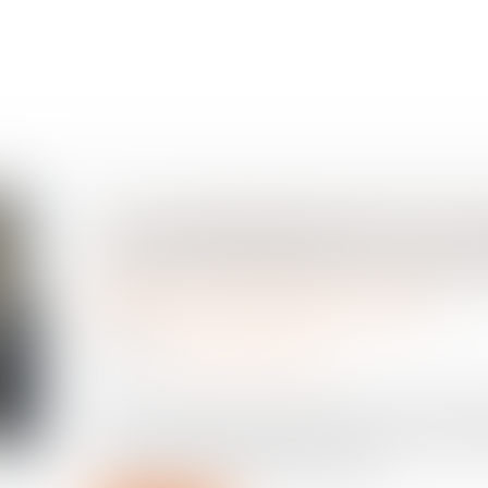
Un manquement à la sé
un licenciement immé
Relation individuelles au travail
05/06/2025
Source :
www.lemag-juridique.com
Dans un arrêt du 21 mai 2025, la Cour de cassat
de sûreté aéroportuaire peut constituer une fau
l'absence d'antécédent disciplinaire...