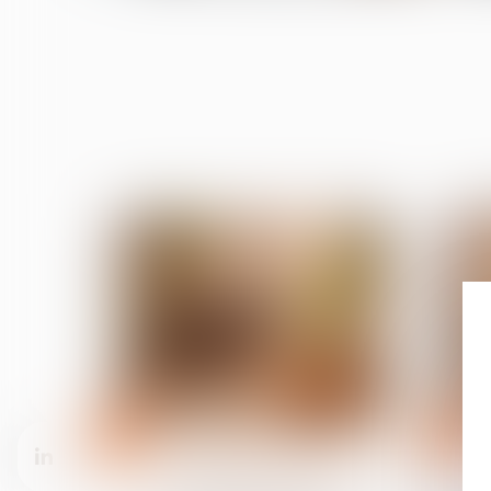
05
28
juin
mai
Relation individuelles au travail
Un manquement à la