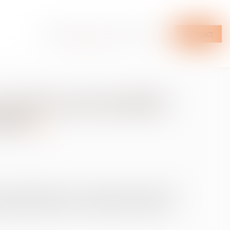
Cabinet
Expertises
Actus
Honoraires
Contact
curité peut justifier
diat
ion rappelle que le non-respect des procédures
te grave, justifiant un licenciement, même en