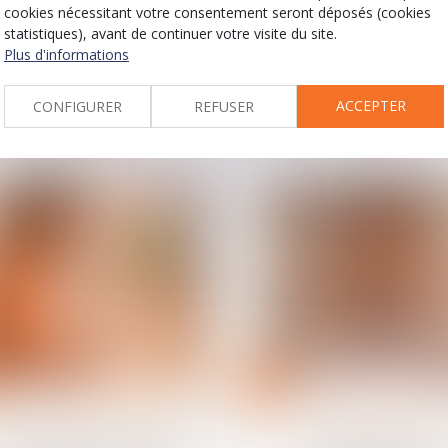
cookies nécessitant votre consentement seront déposés (cookies
concurrence : la Cour de
salaire : un préjudi
statistiques), avant de continuer votre visite du site.
cassation rappelle
démontrer pour ob
Plus d'informations
l’exigence de
plus que les intérê
transparence dans le
légaux
calcul de la contrepartie
ACCEPTER
CONFIGURER
REFUSER
financière
23
avr.
Relation individuelles au travail
Relation individuelles au
Représentant syndical en
Transférer du con