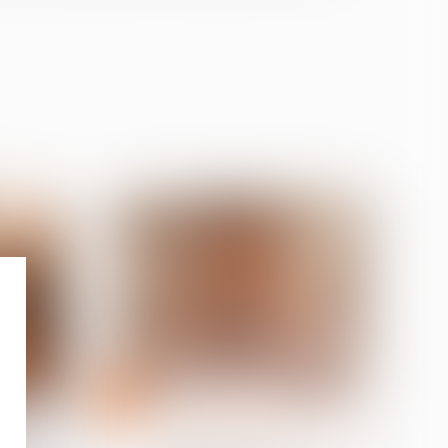
14
mai
 travail
Relation individuelles au travail
t du
C’est l’histoire d’un