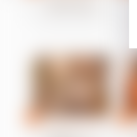
sécurité peut justifier un
licenciement immédiat
07
30
mai
avr.
Relation individuelles au travail
Le transfert de mails de