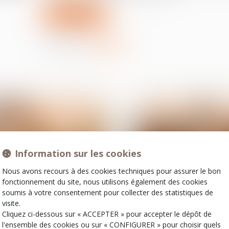
Lire la suite
Partager sur
Information sur les cookies
Nous avons recours à des cookies techniques pour assurer le bon
fonctionnement du site, nous utilisons également des cookies
soumis à votre consentement pour collecter des statistiques de
22
visite.
mai
Cliquez ci-dessous sur « ACCEPTER » pour accepter le dépôt de
Relation individuelles au travail
Relation individuelles au
l'ensemble des cookies ou sur « CONFIGURER » pour choisir quels
Clause de non-
Retard de paiemen