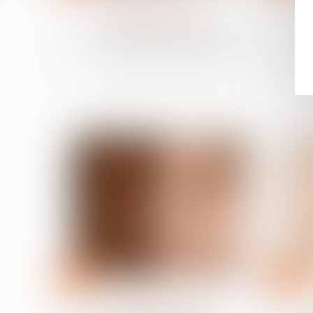
Évolution des facultés
contributives des
parents pour le paiement
de la pension alimentaire
02
25
oct.
sept.
Divorce et séparation
Un partenaire de Pacs