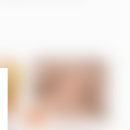
22
oct.
Divorce et séparation