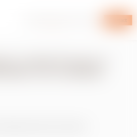
Cabinet
Expertises
Actus
Honoraires
Contact
re et droit d’usage et
ernative au versement
disparité que le divorce crée dans les