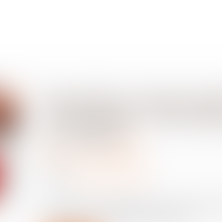
Prestation compensatoi
d’habitation : une alt
en capital
Divorce et séparation
03/12/2024
Source :
www.lemag-juridique.com
La prestation compensatoire vise à compenser la 
conditions de vie respectives des époux...