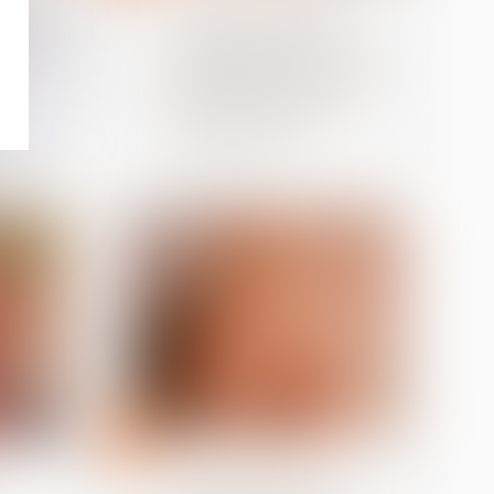
ion de
L'époux ayant alimenté
st-elle
un compte personnel
poux ou
d'épargne de retraite
complémentaire avec des
deniers communs doit
des récompenses à la
communauté
24
juil.
Divorce et séparation
Calcul de la prestation