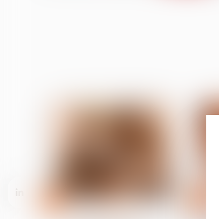
13
03
janv.
déc.
Divorce et séparation