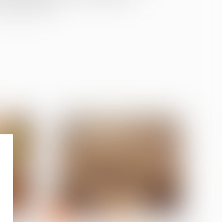
ventionnelle...
01
juil.