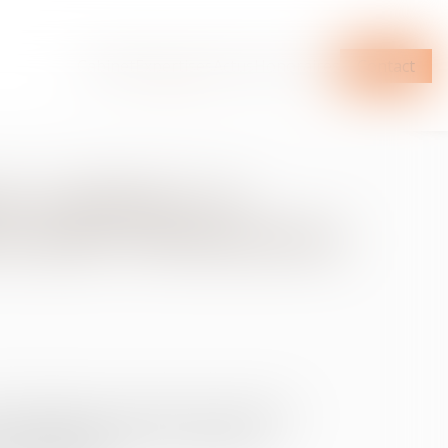
Cabinet
Expertises
Actus
Honoraires
Contact
n syndicale : la
as après réintégration
t de départ et la durée de la protection
yndicale (RSS), dans un contexte de