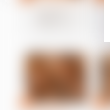
Relation individuelles au travail
Salarié protégé : un refus
d'autorisation de
licenciement ne suffit pas
à présumer une
discrimination syndicale
22
18
juin
juin
Droit de la famille, des