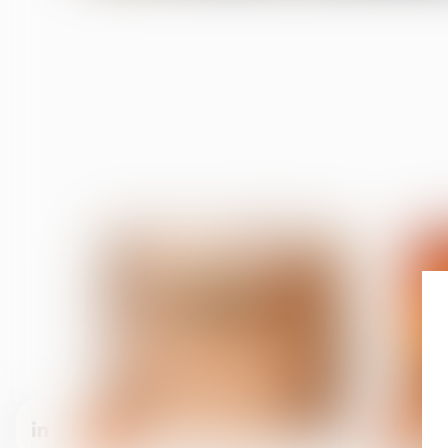
06
27
août
juil.