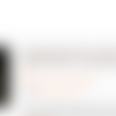
Représentant de sectio
protection ne renaît p
Droit du travail - Employeurs
11/06/2026
Source :
www.lemag-juridique.com
La Cour de cassation a récemment précisé le poin
attachée au mandat de représentant de section s