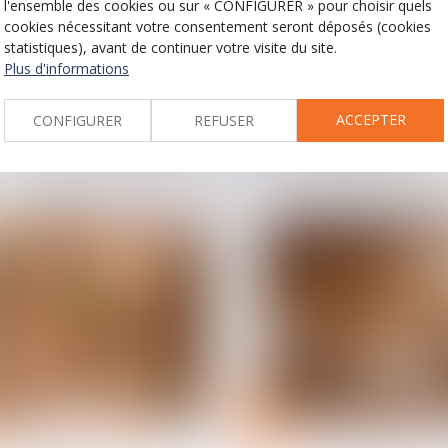
l'ensemble des cookies ou sur « CONFIGURER » pour choisir quels
Droit de la famille, des
Relation individuelles au
personnes et de leur
cookies nécessitant votre consentement seront déposés (cookies
Licenciement
patrimoine
statistiques), avant de continuer votre visite du site.
économique de moi
Loi du 13 juillet 2026 : une
Plus d'informations
dix salariés : la
assistance obligatoire par
contestation d'une
avocat pour les mineurs
expertise n'interr
en assistance éducative
ACCEPTER
CONFIGURER
REFUSER
pas le délai de
consultation du CS
15
juin
Droit du travail - Employeurs
Divorce et séparation