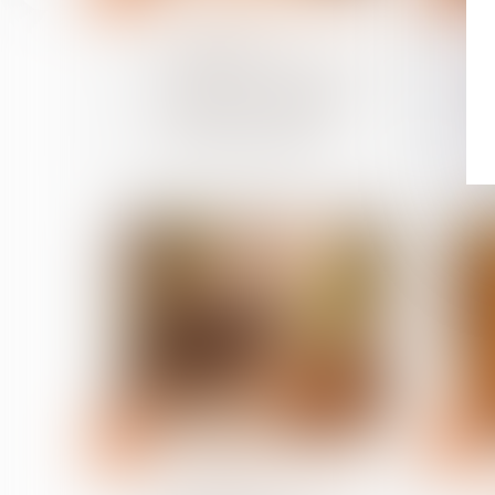
Relation individuelles au travail
Licenciement
économique : l'employeur
n’a pas à prouver le
succès de sa stratégie,
seulement sa réaction
face aux difficultés
09
07
juil.
juil.
Relation individuelles au travail