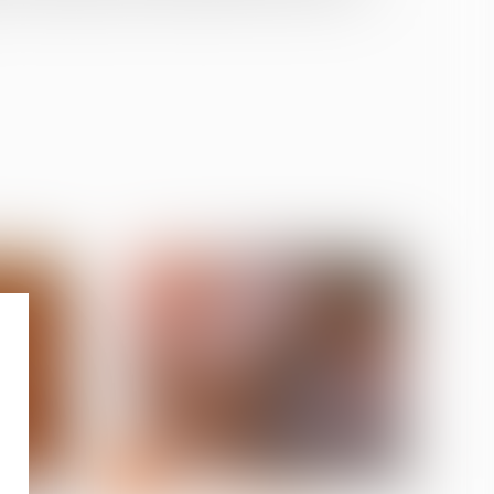
10
juil.