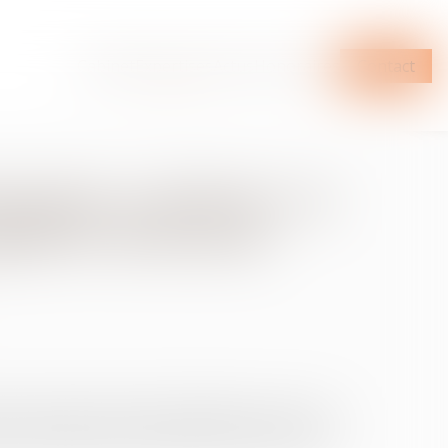
Cabinet
Expertises
Actus
Honoraires
Contact
ination syndicale : la
elle le niveau de
tion confirme la position adoptée par une Cour
arié protégé ne produisait pas les effets d’un