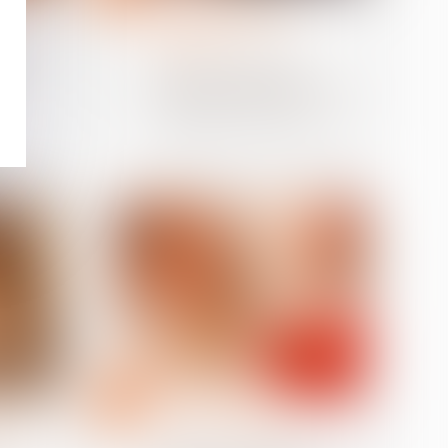
 travail
Droit de la famille, des
personnes et de leur
n
patrimoine
our de
Donation: quelle est
à
cette nouvelle obligation
administrative qui a
finalement été reportée?
01
juil.
 travail
Divorce et séparation