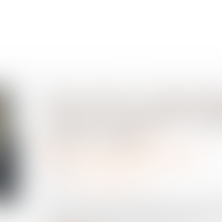
Prise d’acte et discrim
Cour de cassation rapp
preuve exigé
Relation individuelles au travail
09/07/2025
Source :
www.lemag-juridique.com
Dans un arrêt du 18 juin 2025, la Cour de cassa
d’appel ayant jugé qu’une prise d’acte par un sal