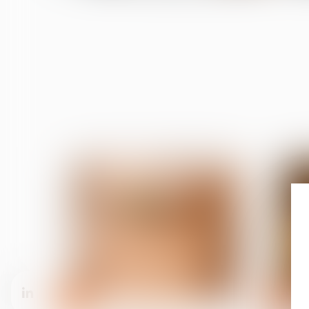
24
16
juil.
juil.