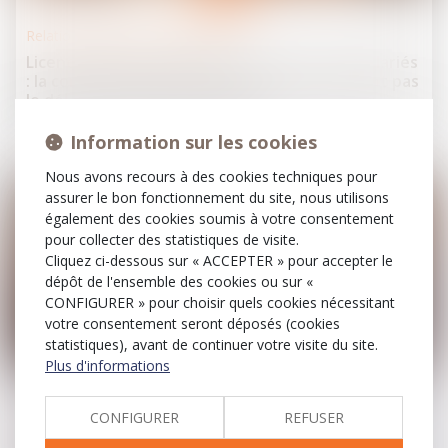
Relation individuelles au travail
Licenciement économique de moins de dix salariés
: la contestation d'une expertise n'interrompt pas
le délai de consultation du CSE
Information sur les cookies
Nous avons recours à des cookies techniques pour
assurer le bon fonctionnement du site, nous utilisons
également des cookies soumis à votre consentement
pour collecter des statistiques de visite.
Cliquez ci-dessous sur « ACCEPTER » pour accepter le
dépôt de l'ensemble des cookies ou sur «
CONFIGURER » pour choisir quels cookies nécessitant
votre consentement seront déposés (cookies
statistiques), avant de continuer votre visite du site.
Plus d'informations
01
juil.
CONFIGURER
REFUSER
Relation individuelles au travail