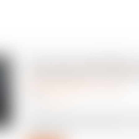
Grèves de septembre 2
conséquences si on fai
Relation individuelles au travail
11/09/2025
Source :
www.qiiro.eu
Les salariés ont la possibilité de rejoindre un 
pas de sanction mais à un impact financier. Pour
délégation se pose...