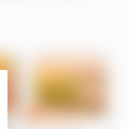
21
août
Droit de la famille, des
personnes et de leur
se par