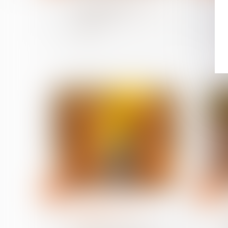
2025 : quelles
conséquences si on fait
grève ?
19
06
août
août
Droit de la famille, des
personnes et de leur
patrimoine