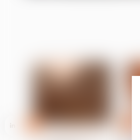
11
08
sept.
sept.
Relation individuelles au travail
Grèves de septembre