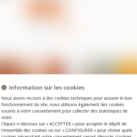
Lire la suite
Partager sur
Information sur les cookies
Nous avons recours à des cookies techniques pour assurer le bon
fonctionnement du site, nous utilisons également des cookies
soumis à votre consentement pour collecter des statistiques de
visite.
01
Cliquez ci-dessous sur « ACCEPTER » pour accepter le dépôt de
sept.
Divorce et séparation
Divorce et séparation
l'ensemble des cookies ou sur « CONFIGURER » pour choisir quels
Divorce : quelle est cette
Nationalité françai
cookies nécessitant votre consentement seront déposés (cookies