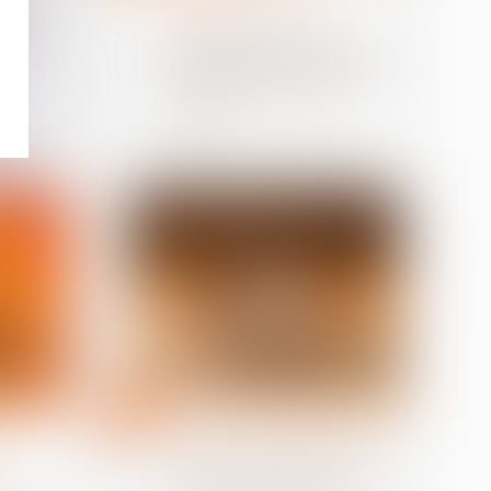
patrimoine
tion
Donation-partage ou
nion
simple donation ? La Cour
 la
de cassation tranche sur
l’exigence de partage
e
effectif
30
juil.
Relation individuelles au travail
Monétiser la 5e semaine
de congés payés, quel