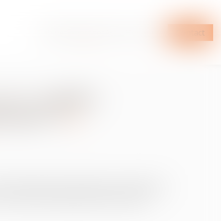
Cabinet
Expertises
Actus
Honoraires
Contact
025 : quelles
t grève ?
mouvement de grève nationale. Cela n’engendre
 vous les élus, la question des heures de