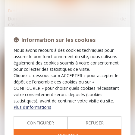
Droit de la famille, des personnes et de leur patrimoine
Donation-partage ou simple donation ? La Cour de
cassation tranche sur l’exigence de partage
effectif
Information sur les cookies
Nous avons recours à des cookies techniques pour
assurer le bon fonctionnement du site, nous utilisons
également des cookies soumis à votre consentement
pour collecter des statistiques de visite.
Cliquez ci-dessous sur « ACCEPTER » pour accepter le
dépôt de l'ensemble des cookies ou sur «
CONFIGURER » pour choisir quels cookies nécessitant
votre consentement seront déposés (cookies
statistiques), avant de continuer votre visite du site.
Plus d'informations
19
août
CONFIGURER
REFUSER
Droit de la famille, des personnes et de leur patrimoine